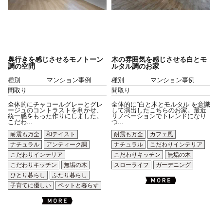
奥行きを感じさせるモノトーン
木の雰囲気を感じさせる白とモ
調の空間
ルタル調のお家
種別
マンション事例
種別
マンション事例
間取り
間取り
全体的にチャコールグレーとグレ
全体的に”白と木とモルタル”を意識
ージュのコントラストを利かせ、
して演出したこちらのお家。最近
統一感をもった作りにしました。
リノベーションでトレンドになり
こだわ...
つ...
耐震も万全
和テイスト
耐震も万全
カフェ風
ナチュラル
アンティーク調
ナチュラル
こだわりインテリア
こだわりインテリア
こだわりキッチン
無垢の木
こだわりキッチン
無垢の木
スローライフ
ガーデニング
ひとり暮らし
ふたり暮らし
子育てに優しい
ペットと暮らす