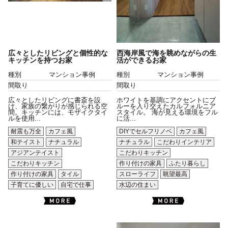
広々としたリビングと個性的な
西海岸風で海を眺めながらの生
キッチンを持つお家
活ができるお家
種別
マンション事例
種別
マンション事例
間取り
間取り
広々としたリビングに書斎を設
ホワイトを基調にアクセントにブ
け、家族の繋がりが感じられる空
ルーを入り交えたカルフォルニア
間。キッチンには、モザイクタイ
スタイル。 海が見える環境をフル
ルを使用...
に活...
耐震も万全
カフェ風
DIYでセルフリノベ
カフェ風
和テイスト
ナチュラル
ナチュラル
こだわりインテリア
アジアンテイスト
こだわりキッチン
こだわりキッチン
作り付けの家具
ふたり暮らし
作り付けの家具
タイル
スローライフ
眺望最高
子育てに優しい
自宅で仕事
水辺の住まい