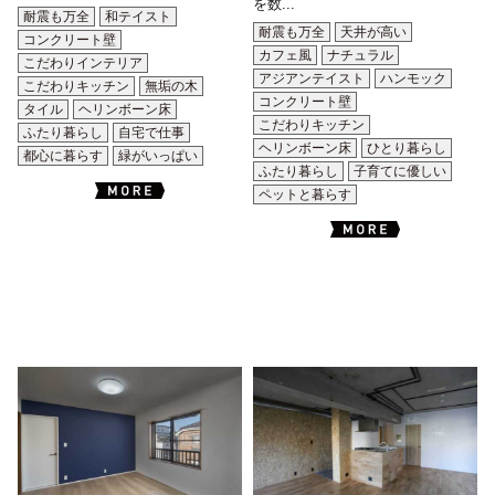
を数...
耐震も万全
和テイスト
耐震も万全
天井が高い
コンクリート壁
カフェ風
ナチュラル
こだわりインテリア
アジアンテイスト
ハンモック
こだわりキッチン
無垢の木
コンクリート壁
タイル
ヘリンボーン床
こだわりキッチン
ふたり暮らし
自宅で仕事
ヘリンボーン床
ひとり暮らし
都心に暮らす
緑がいっぱい
ふたり暮らし
子育てに優しい
ペットと暮らす