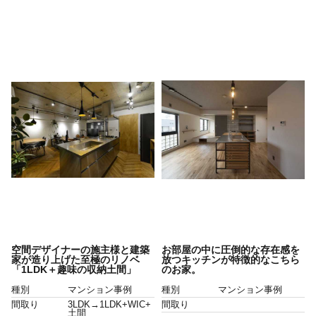
空間デザイナーの施主様と建築
お部屋の中に圧倒的な存在感を
家が造り上げた至極のリノベ
放つキッチンが特徴的なこちら
「1LDK＋趣味の収納土間」
のお家。
種別
マンション事例
種別
マンション事例
間取り
3LDK→1LDK+WIC+
間取り
土間