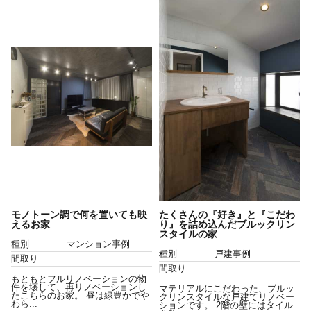
モノトーン調で何を置いても映
たくさんの『好き』と『こだわ
えるお家
り』を詰め込んだブルックリン
スタイルの家
種別
マンション事例
種別
戸建事例
間取り
間取り
もともとフルリノベーションの物
件を壊して、再リノベーションし
マテリアルにこだわった、ブルッ
たこちらのお家。 昼は緑豊かでや
クリンスタイルな戸建てリノベー
わら...
ションです。 2階の壁にはタイル