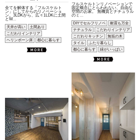
フルスケルトンリノベーションで
全てを解体する「フルスケルト
固定概念にとらわれない、自由な
ン」にしてからのリノベーショ
空間のお家。 無機質とナチュラル
ン。3LDKから、広々1LDKに土間
のミ...
とW...
DIYでセルフリノベ
耐震も万全
天井が高い
土間あり
ナチュラル
こだわりインテリア
こだわりインテリア
こだわりキッチン
無垢の木
ヘリンボーン床
都心に暮らす
タイル
ふたり暮らし
都心に暮らす
緑がいっぱい