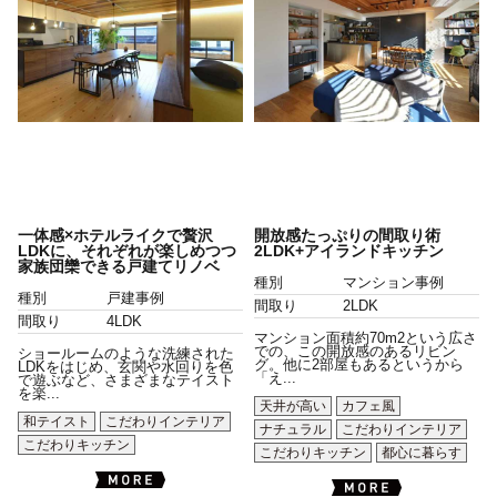
一体感×ホテルライクで贅沢
開放感たっぷりの間取り術
LDKに、それぞれが楽しめつつ
2LDK+アイランドキッチン
家族団欒できる戸建てリノベ
種別
マンション事例
種別
戸建事例
間取り
2LDK
間取り
4LDK
マンション面積約70m2という広さ
での、この開放感のあるリビン
ショールームのような洗練された
グ。他に2部屋もあるというから
LDKをはじめ、玄関や水回りを色
「え...
で遊ぶなど、さまざまなテイスト
を楽...
天井が高い
カフェ風
和テイスト
こだわりインテリア
ナチュラル
こだわりインテリア
こだわりキッチン
こだわりキッチン
都心に暮らす