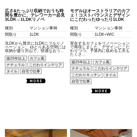
広さ&たっぷり収納でおうち時
モデルはオーストラリアのカフ
間を豊かに、テレワーカー必見
ェ！コストバランスとデザイン
3LDK→1LDKリノベ
にこだわったゆったり1LDK
種別
マンション事例
種別
マンション事例
間取り
1LDK
間取り
1LDK+WIC
3LDKから贅沢に1LDKにフルリノ
実在するカフェをリノベーション
ベーション。 ゆとりある空間には
で再現しました。デザインにこだ
収納が盛り沢山で、快適なおう...
わりつつ、予算内に収める工夫も
たくさ...
築25年以上
カフェ風
築25年以上
カフェ風
ナチュラル
こだわりインテリア
ナチュラル
こだわりインテリア
タイル
自宅で仕事
こだわりキッチン
タイル
自宅で仕事