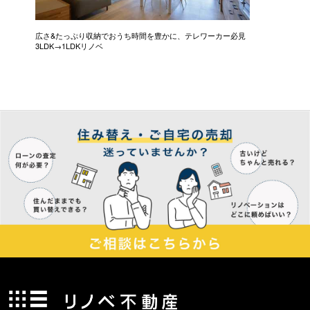
広さ&たっぷり収納でおうち時間を豊かに、テレワーカー必見
モデルは
3LDK→1LDKリノベ
にこだわっ