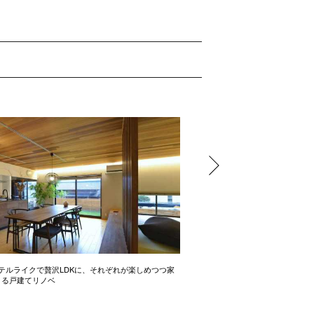
テルライクで贅沢LDKに、それぞれが楽しめつつ家
開放感たっぷりの間取り術 2LD
きる戸建てリノベ