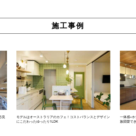
施工事例
必見
モデルはオーストラリアのカフェ！コストバランスとデザイン
一体感×ホ
にこだわったゆったり1LDK
族団欒で