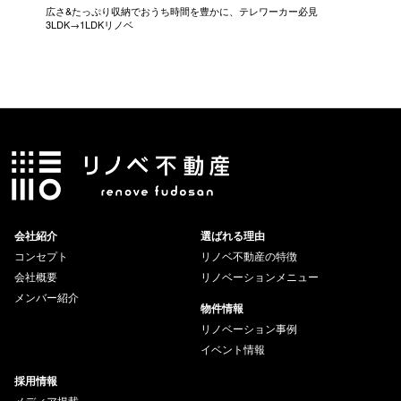
広さ&たっぷり収納でおうち時間を豊かに、テレワーカー必見
モデルは
3LDK→1LDKリノベ
にこだわっ
会社紹介
選ばれる理由
コンセプト
リノベ不動産の特徴
会社概要
リノベーションメニュー
メンバー紹介
物件情報
リノベーション事例
イベント情報
採用情報
メディア掲載