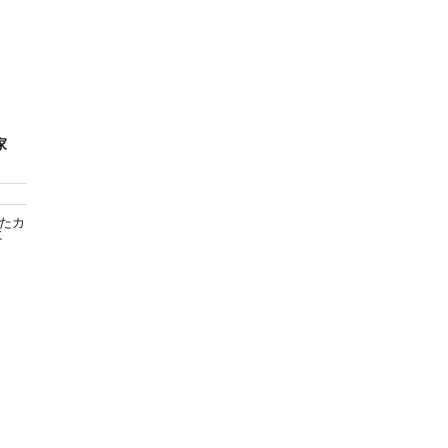
家
たカ
に