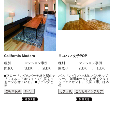
California Modern
ヨコハマ女子POP
種別
マンション事例
種別
マンション事例
間取り
3LDK → 2LDK
間取り
2LDK → 1LDK
■フローリングのバーチ材と壁のカ
パネリングした木材にパステルブ
リフォルニアホワイトで白浜をイ
ルー。 玄関ホールにモザイクタイ
メージさせている。 ■リビングと
ルでアクセント。 玄関（床）は木
居...
材...
自転車収納
タイル
カフェ風
こだわりインテリア