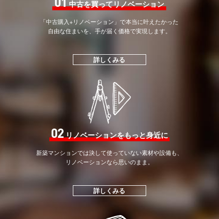
01
中古を買ってリノベーション
「中古購入+リノベーション」で
本当に叶えたかった
自由な住まいを、手が届く価格で
実現します。
詳しくみる
02
リノベーションをもっと身近に
新築マンションでは決して
使っていない素材や設備も、
リノベーションなら思いのまま。
詳しくみる