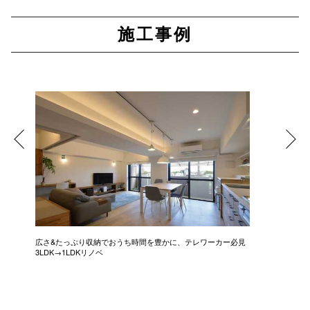
施工事例
広さ&たっぷり収納でおうち時間を豊かに、テレワーカー必見
モデルは
3LDK→1LDKリノベ
にこだわっ