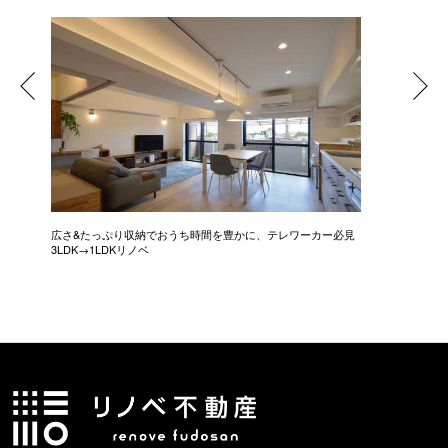
広さ&たっぷり収納でおうち時間を豊かに、テレワーカー必見
モデルは
3LDK→1LDKリノベ
にこだわっ