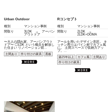
Urban Outdoor
Rコンセプト
種別
マンション事例
種別
マンション事例
間取り
3LDK → アーバン
間取り
2LDK →
アウトドア
2LDK+DOMA
〜大人の隠れ家、アーバンアウト
アールを用いたデザイン意匠。 キ
ドア〜 ◯LDK という概念を解放し
ッチン周りはパイン材でカフェ風
た住まい リノベーション前...
に。 土間スペースで収納力アッ
プ。...
土間あり
作り付けの家具
黒板
築25年以上
カフェ風
土間あり
作り付けの家具