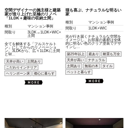
空間デザイナーの施主様と建築
猫も喜ぶ、ナチュラルな明るい
家が造り上げた至極のリノベ
家
「1LDK＋趣味の収納土間」
種別
マンション事例
種別
マンション事例
間取り
1LDK+WIC
間取り
3LDK→1LDK+WIC+
土間
光が行き届くナチュラルな空間を
イメージし、お部屋の素材は全体
的に明るい色のクリア塗装でデザ
全てを解体する「フルスケルト
インし...
ン」にしてからのリノベーショ
ン。3LDKから、広々1LDKに土間
築25年以上
庭あり
耐震も万全
とW...
天井が高い
ナチュラル
天井が高い
土間あり
土間あり
無垢の木
タイル
こだわりインテリア
ペットと暮らす
ヘリンボーン床
都心に暮らす