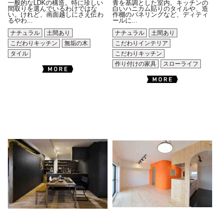
一般的なLDKの構造。特に珍しい
青を基調とした室内。キッチンの
間取りを選んでいるわけではな
白いハニカム貼りのタイルや、造
い。けれど、画面越しにさえ伝わ
作棚のパネリングなど、ディティ
るやわ...
ールに...
ナチュラル
土間あり
ナチュラル
土間あり
こだわりキッチン
無垢の木
こだわりインテリア
タイル
こだわりキッチン
作り付けの家具
スローライフ