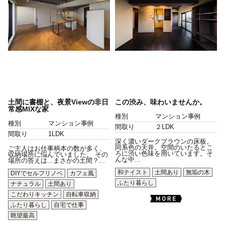
土間に書棚と、夜景Viewの非日
この渋み、味わいませんか。
常感MIXな家
種別
マンション事例
種別
マンション事例
間取り
２LDK
間取り
1LDK
深く濃いダークブラウンの床板。
同系色の天井。空間のいたるとこ
ご主人はお仕事柄本の数が多く、
ろに渋い色味を用いています。そ
収納場所に悩んでいました。 その
んな中...
場所の答えは...まさかの土間？...
和テイスト
土間あり
無垢の木
DIYでセルフリノベ
カフェ風
ふたり暮らし
ナチュラル
土間あり
こだわりキッチン
自転車収納
ふたり暮らし
自宅で仕事
眺望最高