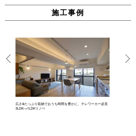
施工事例
広さ&たっぷり収納でおうち時間を豊かに、テレワーカー必見
モデルは
3LDK→1LDKリノベ
にこだわっ