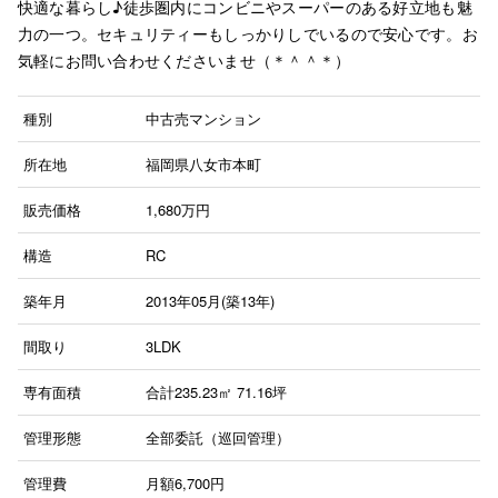
快適な暮らし♪徒歩圏内にコンビニやスーパーのある好立地も魅
力の一つ。セキュリティーもしっかりしでいるので安心です。お
気軽にお問い合わせくださいませ（＊＾＾＊）
種別
中古売マンション
所在地
福岡県八女市本町
販売価格
1,680
万円
構造
RC
築年月
2013年05月(築13年)
間取り
3LDK
専有面積
合計235.23㎡ 71.16坪
管理形態
全部委託（巡回管理）
管理費
月額6,700円