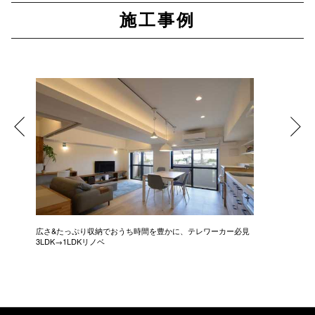
施工事例
広さ&たっぷり収納でおうち時間を豊かに、テレワーカー必見
モデルは
3LDK→1LDKリノベ
にこだわっ