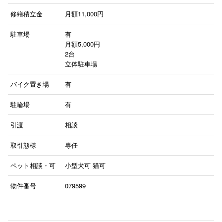
修繕積立金
月額11,000円
駐車場
有
月額5,000円
2台
立体駐車場
バイク置き場
有
駐輪場
有
引渡
相談
取引態様
専任
ペット相談・可
小型犬可
猫可
物件番号
079599