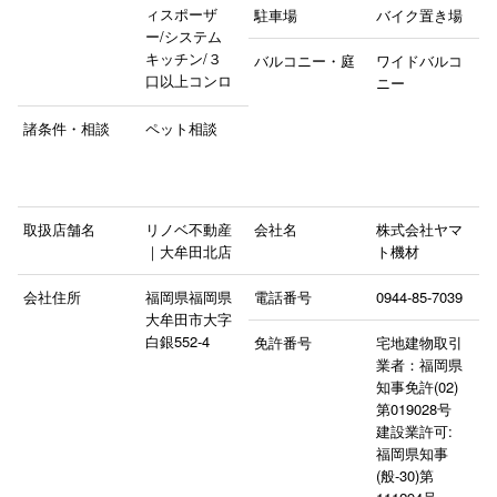
ィスポーザ
駐車場
バイク置き場
ー/システム
キッチン/３
バルコニー・庭
ワイドバルコ
口以上コンロ
ニー
諸条件・相談
ペット相談
取扱店舗名
リノベ不動産
会社名
株式会社ヤマ
｜大牟田北店
ト機材
会社住所
福岡県福岡県
電話番号
0944-85-7039
大牟田市大字
白銀552‐4
免許番号
宅地建物取引
業者：福岡県
知事免許(02)
第019028号
建設業許可:
福岡県知事
(般-30)第