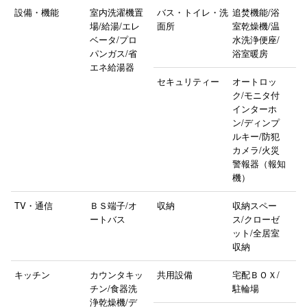
設備・機能
室内洗濯機置
バス・トイレ・洗
追焚機能/浴
場/給湯/エレ
面所
室乾燥機/温
ベータ/プロ
水洗浄便座/
パンガス/省
浴室暖房
エネ給湯器
セキュリティー
オートロッ
ク/モニタ付
インターホ
ン/ディンプ
ルキー/防犯
カメラ/火災
警報器（報知
機）
TV・通信
ＢＳ端子/オ
収納
収納スペー
ートバス
ス/クローゼ
ット/全居室
収納
キッチン
カウンタキッ
共用設備
宅配ＢＯＸ/
チン/食器洗
駐輪場
浄乾燥機/デ