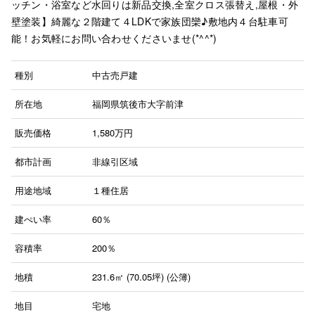
ッチン・浴室など水回りは新品交換,全室クロス張替え,屋根・外
壁塗装】綺麗な２階建て４LDKで家族団欒♪敷地内４台駐車可
能！お気軽にお問い合わせくださいませ(*^^*)
種別
中古売戸建
所在地
福岡県筑後市大字前津
販売価格
1,580
万円
都市計画
非線引区域
用途地域
１種住居
建ぺい率
60％
容積率
200％
地積
231.6㎡ (70.05坪) (公簿)
地目
宅地