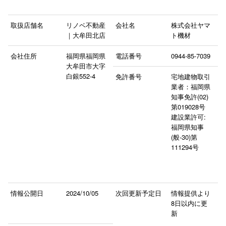
取扱店舗名
リノベ不動産
会社名
株式会社ヤマ
｜大牟田北店
ト機材
会社住所
福岡県福岡県
電話番号
0944-85-7039
大牟田市大字
白銀552‐4
免許番号
宅地建物取引
業者：福岡県
知事免許(02)
第019028号
建設業許可:
福岡県知事
(般-30)第
111294号
情報公開日
2024/10/05
次回更新予定日
情報提供より
8日以内に更
新