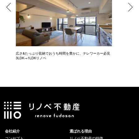
広さ&たっぷり収納でおうち時間を豊かに、テレワーカー必見
モデルは
3LDK→1LDKリノベ
にこだわっ
会社紹介
選ばれる理由
コンセプト
リノベ不動産の特徴