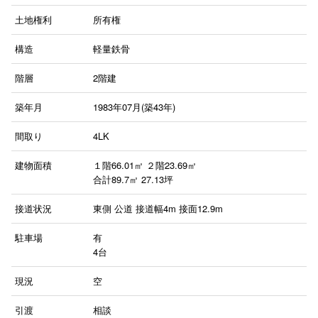
土地権利
所有権
構造
軽量鉄骨
階層
2階建
築年月
1983年07月(築43年)
間取り
4LK
建物面積
１階66.01㎡
２階23.69㎡
合計89.7㎡ 27.13坪
接道状況
東側 公道 接道幅4m 接面12.9m
駐車場
有
4台
現況
空
引渡
相談