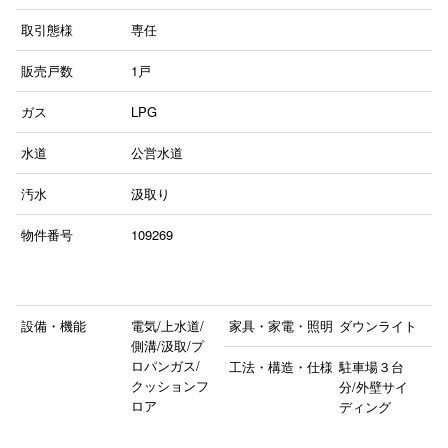
取引態様
専任
販売戸数
1戸
ガス
LPG
水道
公営水道
汚水
汲取り
物件番号
109269
設備・機能
電気/上水道/
家具・家電・照明
ダウンライト
側溝/汲取/プ
ロパンガス/
工法・構造・仕様
駐車場３台
クッションフ
分/外壁サイ
ロア
ディング