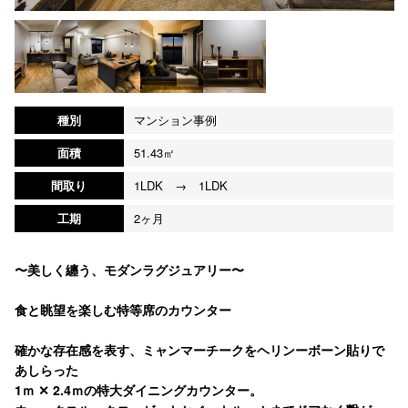
種別
マンション事例
面積
51.43㎡
間取り
1LDK → 1LDK
工期
2ヶ月
〜美しく纏う、モダンラグジュアリー〜
食と眺望を楽しむ特等席のカウンター
確かな存在感を表す、ミャンマーチークをヘリンーボーン貼りで
あしらった
1ｍ ✕ 2.4ｍの特大ダイニングカウンター。