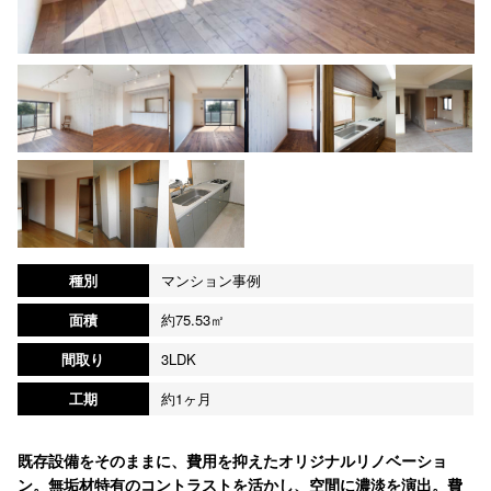
種別
マンション事例
面積
約75.53㎡
間取り
3LDK
工期
約1ヶ月
既存設備をそのままに、費用を抑えたオリジナルリノベーショ
ン。無垢材特有のコントラストを活かし、空間に濃淡を演出。費