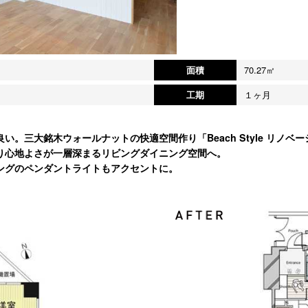
面積
70.27㎡
工期
１ヶ月
。三大銘木ウォールナットの快適空間作り「Beach Style リノベー
り心地よさが一層深まるリビングダイニング空間へ。
ングのペンダントライトもアクセントに。